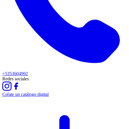
+5353604992
Redes sociales
Créate un catálogo digital