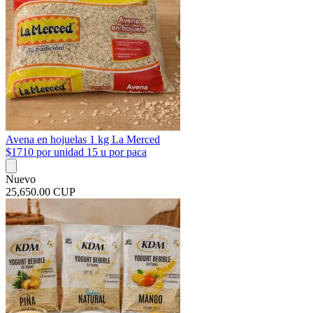
Avena en hojuelas 1 kg La Merced
$1710 por unidad 15 u por paca
Nuevo
25,650.00 CUP