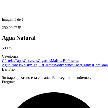
Imagen 1 de 1
250.00 CUP
Agua Natural
500 ml
Categorías
Cócteles
Tapas
Cervezas
Cigarros
Maltas, Refrescos,
Agua
Rones
Whisky
Tequila
Cremas
Vodka
Vinos
Energizantes
Café
Bran
Bar Frío
Su trago quizás no está en carta. Pero seguro lo tendremos.
Pregunte.
...