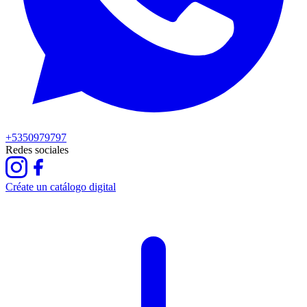
+5350979797
Redes sociales
Créate un catálogo digital