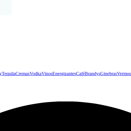
y
Tequila
Cremas
Vodka
Vinos
Energizantes
Café
Brandys
Ginebras
Vermou