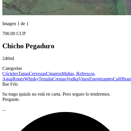
Imagen 1 de 1
700.00 CUP
Chicho Pegaduro
240ml
Categorías
Cócteles
Tapas
Cervezas
Cigarros
Maltas, Refrescos,
Agua
Rones
Whisky
Tequila
Cremas
Vodka
Vinos
Energizantes
Café
Bran
Bar Frío
Su trago quizás no está en carta. Pero seguro lo tendremos.
Pregunte.
...