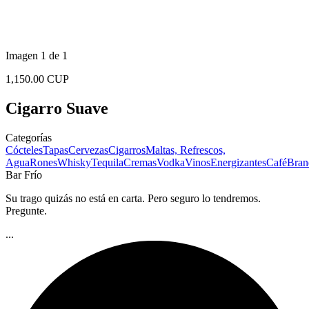
Imagen 1 de 1
1,150.00 CUP
Cigarro Suave
Categorías
Cócteles
Tapas
Cervezas
Cigarros
Maltas, Refrescos,
Agua
Rones
Whisky
Tequila
Cremas
Vodka
Vinos
Energizantes
Café
Bran
Bar Frío
Su trago quizás no está en carta. Pero seguro lo tendremos.
Pregunte.
...