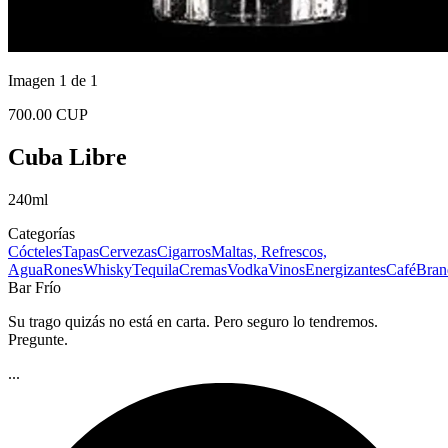
Imagen 1 de 1
700.00 CUP
Cuba Libre
240ml
Categorías
Cócteles
Tapas
Cervezas
Cigarros
Maltas, Refrescos,
Agua
Rones
Whisky
Tequila
Cremas
Vodka
Vinos
Energizantes
Café
Bran
Bar Frío
Su trago quizás no está en carta. Pero seguro lo tendremos.
Pregunte.
...