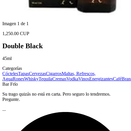
Imagen 1 de 1
1,250.00 CUP
Double Black
45ml
Categorías
Cócteles
Tapas
Cervezas
Cigarros
Maltas, Refrescos,
Agua
Rones
Whisky
Tequila
Cremas
Vodka
Vinos
Energizantes
Café
Bran
Bar Frío
Su trago quizás no está en carta. Pero seguro lo tendremos.
Pregunte.
...