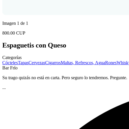
Imagen 1 de 1
800.00 CUP
Espaguetis con Queso
Categorías
Cócteles
Tapas
Cervezas
Cigarros
Maltas, Refrescos, Agua
Rones
Whisk
Bar Frío
Su trago quizás no está en carta. Pero seguro lo tendremos. Pregunte.
...