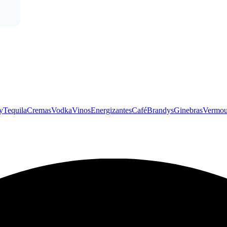
y
Tequila
Cremas
Vodka
Vinos
Energizantes
Café
Brandys
Ginebras
Vermou