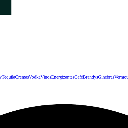
y
Tequila
Cremas
Vodka
Vinos
Energizantes
Café
Brandys
Ginebras
Vermou