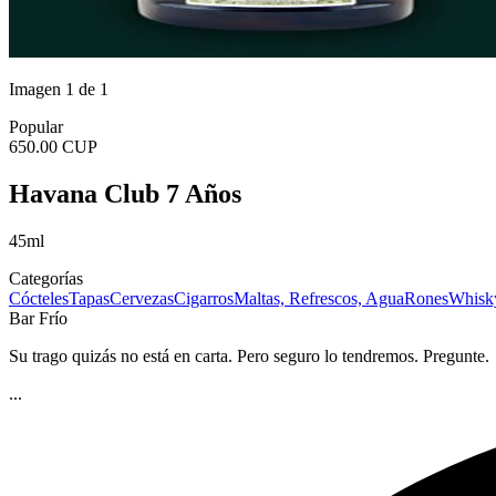
Imagen 1 de 1
Popular
650.00 CUP
Havana Club 7 Años
45ml
Categorías
Cócteles
Tapas
Cervezas
Cigarros
Maltas, Refrescos, Agua
Rones
Whisk
Bar Frío
Su trago quizás no está en carta. Pero seguro lo tendremos. Pregunte.
...