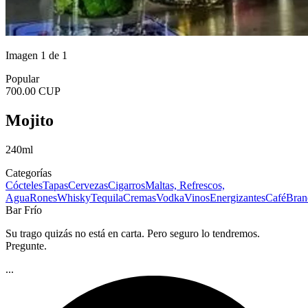
Imagen 1 de 1
Popular
700.00 CUP
Mojito
240ml
Categorías
Cócteles
Tapas
Cervezas
Cigarros
Maltas, Refrescos,
Agua
Rones
Whisky
Tequila
Cremas
Vodka
Vinos
Energizantes
Café
Bran
Bar Frío
Su trago quizás no está en carta. Pero seguro lo tendremos.
Pregunte.
...