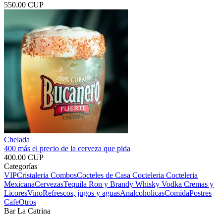
550.00 CUP
Chelada
400 más el precio de la cerveza que pida
400.00 CUP
Categorías
VIP
Cristaleria
Combos
Cocteles de Casa
Cocteleria
Cocteleria
Mexicana
Cervezas
Tequila
Ron y Brandy
Whisky
Vodka
Cremas y
Licores
Vino
Refrescos, jugos y aguas
Analcoholicas
Comida
Postres
Cafe
Otros
Bar La Catrina