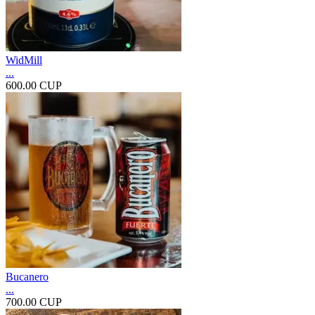
WidMill
...
600.00 CUP
Bucanero
...
700.00 CUP