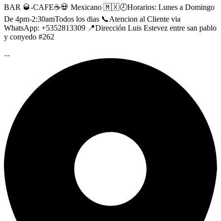
BAR 🥃-CAFE☕️💀 Mexicano 🇲🇽🕗Horarios: Lunes a Domingo
De 4pm-2:30amTodos los dias 📞Atencion al Cliente via
WhatsApp: +5352813309 📍Dirección Luis Estevez entre san pablo
y conyedo #262
...