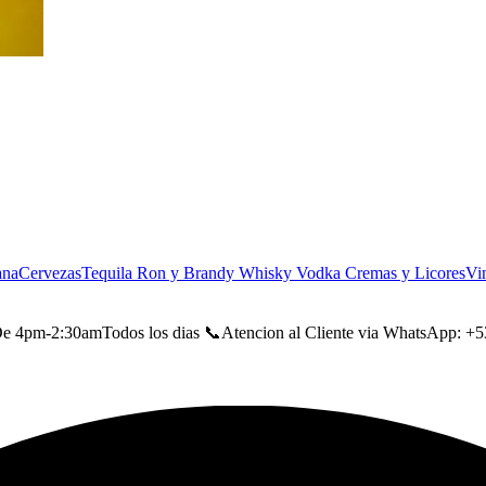
ana
Cervezas
Tequila
Ron y Brandy
Whisky
Vodka
Cremas y Licores
Vi
m-2:30amTodos los dias 📞Atencion al Cliente via WhatsApp: +535