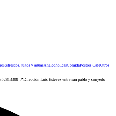
no
Refrescos, jugos y aguas
Analcoholicas
Comida
Postres
Cafe
Otros
2813309 📍Dirección Luis Estevez entre san pablo y conyedo