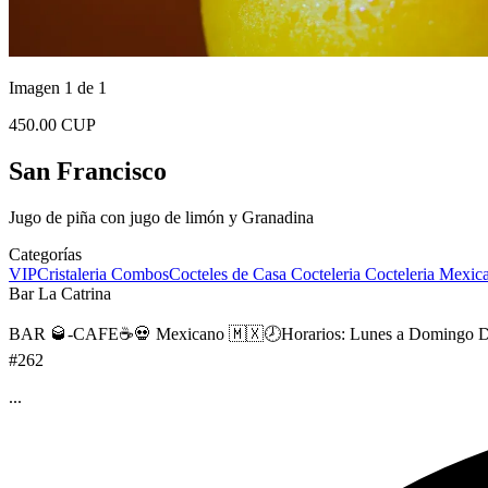
Imagen 1 de 1
450.00 CUP
San Francisco
Jugo de piña con jugo de limón y Granadina
Categorías
VIP
Cristaleria
Combos
Cocteles de Casa
Cocteleria
Cocteleria Mexic
Bar La Catrina
BAR 🥃-CAFE☕️💀 Mexicano 🇲🇽🕗Horarios: Lunes a Domingo De 4p
#262
...