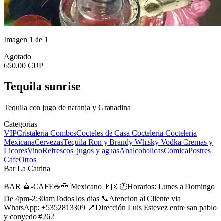
Imagen 1 de 1
Agotado
650.00 CUP
Tequila sunrise
Tequila con jugo de naranja y Granadina
Categorías
VIP
Cristaleria
Combos
Cocteles de Casa
Cocteleria
Cocteleria
Mexicana
Cervezas
Tequila
Ron y Brandy
Whisky
Vodka
Cremas y
Licores
Vino
Refrescos, jugos y aguas
Analcoholicas
Comida
Postres
Cafe
Otros
Bar La Catrina
BAR 🥃-CAFE☕️💀 Mexicano 🇲🇽🕗Horarios: Lunes a Domingo
De 4pm-2:30amTodos los dias 📞Atencion al Cliente via
WhatsApp: +5352813309 📍Dirección Luis Estevez entre san pablo
y conyedo #262