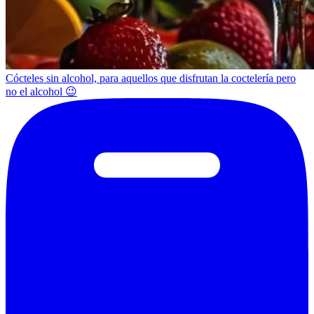
Cócteles sin alcohol, para aquellos que disfrutan la coctelería pero
no el alcohol 😉