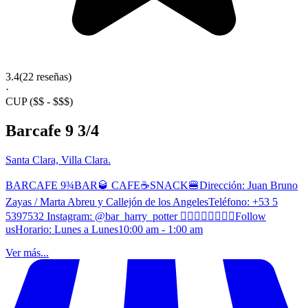
3.4
(22 reseñas)
·
CUP
($$ - $$$)
Barcafe 9 3/4
Santa Clara, Villa Clara.
BARCAFE 9¾BAR🥃 CAFE☕SNACK🍔Dirección: Juan Bruno
Zayas / Marta Abreu y Callejón de los AngelesTeléfono: +53 5
5397532 Instagram: @bar_harry_potter 👆🏻👆🏻👆🏻👆🏻Follow
usHorario: Lunes a Lunes10:00 am - 1:00 am
Ver más...