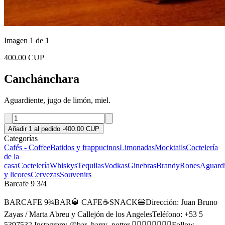
Imagen 1 de 1
400.00 CUP
Canchánchara
Aguardiente, jugo de limón, miel.
Añadir 1 al pedido
·
400.00 CUP
Categorías
Cafés - Coffee
Batidos y frappucinos
Limonadas
Mocktails
Coctelería
de la
casa
Coctelería
Whiskys
Tequilas
Vodkas
Ginebras
Brandy
Rones
Aguardi
y licores
Cervezas
Souvenirs
Barcafe 9 3/4
BARCAFE 9¾BAR🥃 CAFE☕SNACK🍔Dirección: Juan Bruno
Zayas / Marta Abreu y Callejón de los AngelesTeléfono: +53 5
5397532 Instagram: @bar_harry_potter 👆🏻👆🏻👆🏻👆🏻Follow