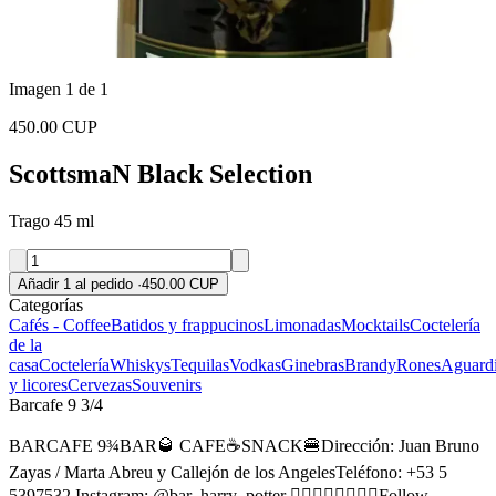
Imagen 1 de 1
450.00 CUP
ScottsmaN Black Selection
Trago 45 ml
Añadir 1 al pedido
·
450.00 CUP
Categorías
Cafés - Coffee
Batidos y frappucinos
Limonadas
Mocktails
Coctelería
de la
casa
Coctelería
Whiskys
Tequilas
Vodkas
Ginebras
Brandy
Rones
Aguardi
y licores
Cervezas
Souvenirs
Barcafe 9 3/4
BARCAFE 9¾BAR🥃 CAFE☕SNACK🍔Dirección: Juan Bruno
Zayas / Marta Abreu y Callejón de los AngelesTeléfono: +53 5
5397532 Instagram: @bar_harry_potter 👆🏻👆🏻👆🏻👆🏻Follow