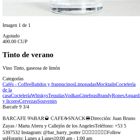
Imagen 1 de 1
Agotado
400.00 CUP
Tinto de verano
Vino Tinto, gaseosa de limón
Categorías
Cafés - Coffee
Batidos y frappucinos
Limonadas
Mocktails
Coctelería
de la
casa
Coctelería
Whiskys
Tequilas
Vodkas
Ginebras
Brandy
Rones
Aguardi
y licores
Cervezas
Souvenirs
Barcafe 9 3/4
BARCAFE 9¾BAR🥃 CAFE☕SNACK🍔Dirección: Juan Bruno
Zayas / Marta Abreu y Callejón de los AngelesTeléfono: +53 5
5397532 Instagram: @bar_harry_potter 👆🏻👆🏻👆🏻👆🏻Follow
usHorario: Lunes a Lunes10:00 am - 1:00 am