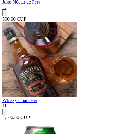
Jugo Néctar de Pera
...
590.00 CUP
Whisky Chanceler
1L
4,100.00 CUP