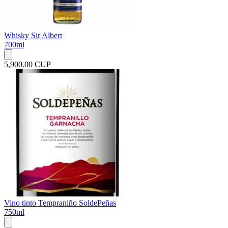
Whisky Sir Albert
700ml
5,900.00 CUP
Vino tinto Tempraniño SoldePeñas
750ml