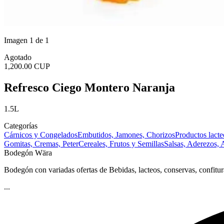
Imagen 1 de 1
Agotado
1,200.00 CUP
Refresco Ciego Montero Naranja
1.5L
Categorías
Cárnicos y Congelados
Embutidos, Jamones, Chorizos
Productos lacte
Gomitas, Cremas, Peter
Cereales, Frutos y Semillas
Salsas, Aderezos, 
Bodegón Wära
Bodegón con variadas ofertas de Bebidas, lacteos, conservas, confitu
...