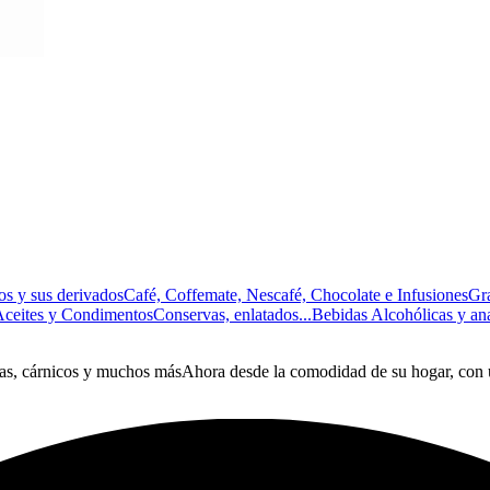
os y sus derivados
Café, Coffemate, Nescafé, Chocolate e Infusiones
Gr
Aceites y Condimentos
Conservas, enlatados...
Bebidas Alcohólicas y an
ras, cárnicos y muchos másAhora desde la comodidad de su hogar, con un