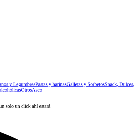
anos y Legumbres
Pastas y harinas
Galletas y Sorbetos
Snack, Dulces,
alcohólicas
Otros
Aseo
 solo un click ahí estará.