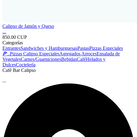
Calipso de Jamón y Queso
...
850.00 CUP
Categorías
Entrantes
Sandwiches y Hamburguesas
Pastas
Pizzas Especiales
🍕..
Pizzas Calipso Especiales
Agregados
Arroces
Ensalada de
Vegetales
Carnes/Guarniciones
Bebidas
Café
Helados y
Dulces
Coctelería
Café Bar Calipso
...