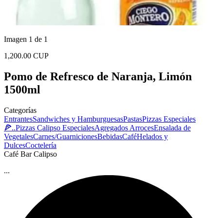
Imagen 1 de 1
1,200.00 CUP
Pomo de Refresco de Naranja, Limón
1500ml
Categorías
Entrantes
Sandwiches y Hamburguesas
Pastas
Pizzas Especiales
🍕..
Pizzas Calipso Especiales
Agregados
Arroces
Ensalada de
Vegetales
Carnes/Guarniciones
Bebidas
Café
Helados y
Dulces
Coctelería
Café Bar Calipso
...