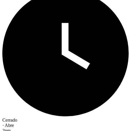
Cerrado
· Abre
2pm