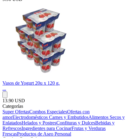
Vasos de Yogurt 20u x 120 g.
...
13.90 USD
Categorías
Super Ofertas
Combos Especiales
Ofertas con
amor
Electrodomésticos
Carnes y Embutidos
Alimentos Secos y
Enlatados
Helados y Postres
Confituras y Dulces
Bebidas y
Refrescos
Ingredientes para Cocinar
Frutas y Verduras
Frescas
Productos de Aseo Personal