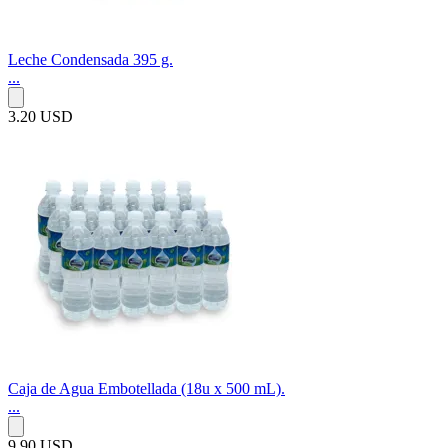
Leche Condensada 395 g.
...
3.20 USD
Caja de Agua Embotellada (18u x 500 mL).
...
9.90 USD