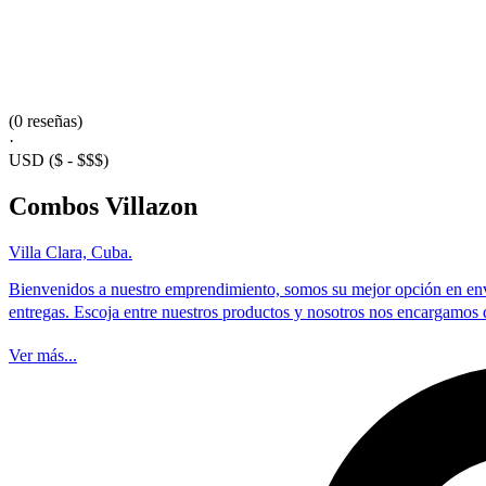
(0 reseñas)
·
USD
($ - $$$)
Combos Villazon
Villa Clara, Cuba.
Bienvenidos a nuestro emprendimiento, somos su mejor opción en enví
entregas. Escoja entre nuestros productos y nosotros nos encargamos d
Ver más...