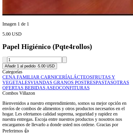
Imagen 1 de 1
5.00 USD
Papel Higiénico (Pqte4rollos)
Añadir 1 al pedido
·
5.00 USD
Categorías
CENA FAMILIAR
CARNICERÍA
LÁCTEOS
FRUTAS Y
VEGETALES
VIANDAS
GRANOS
POSTRES
PASTAS
OTRAS
OFERTAS
BEBIDAS
ASEO
CONFITURAS
Combos Villazon
Bienvenidos a nuestro emprendimiento, somos su mejor opción en
envíos de combos de alimentos y otros productos necesarios en el
hogar. Les ofertamos calidad suprema, seguridad y rapidez en
nuestra entregas. Escoja entre nuestros productos y nosotros nos
encargamos de llevarlo a donde usted nos ordene. Gracias por
Preferirnos 👍