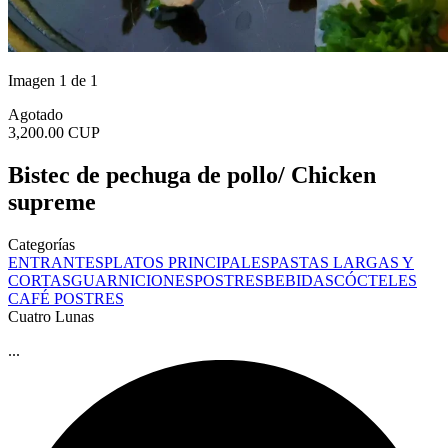
Imagen 1 de 1
Agotado
3,200.00 CUP
Bistec de pechuga de pollo/ Chicken
supreme
Categorías
ENTRANTES
PLATOS PRINCIPALES
PASTAS LARGAS Y
CORTAS
GUARNICIONES
POSTRES
BEBIDAS
CÓCTELES
CAFÉ
POSTRES
Cuatro Lunas
...