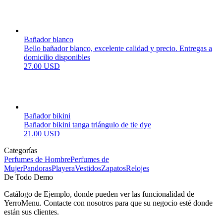
Bañador blanco
Bello bañador blanco, excelente calidad y precio. Entregas a
domicilio disponibles
27.00 USD
Bañador bikini
Bañador bikini tanga triángulo de tie dye
21.00 USD
Categorías
Perfumes de Hombre
Perfumes de
Mujer
Pandoras
Playera
Vestidos
Zapatos
Relojes
De Todo Demo
Catálogo de Ejemplo, donde pueden ver las funcionalidad de
YerroMenu. Contacte con nosotros para que su negocio esté donde
están sus clientes.