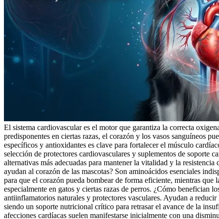
El sistema cardiovascular es el motor que garantiza la correcta oxigena
predisponentes en ciertas razas, el corazón y los vasos sanguíneos pu
específicos y antioxidantes es clave para fortalecer el músculo cardí
selección de protectores cardiovasculares y suplementos de soporte ca
alternativas más adecuadas para mantener la vitalidad y la resistenci
ayudan al corazón de las mascotas? Son aminoácidos esenciales indispen
para que el corazón pueda bombear de forma eficiente, mientras que la 
especialmente en gatos y ciertas razas de perros. ¿Cómo benefician 
antiinflamatorios naturales y protectores vasculares. Ayudan a reducir 
siendo un soporte nutricional crítico para retrasar el avance de la in
afecciones cardíacas suelen manifestarse inicialmente con una disminuc