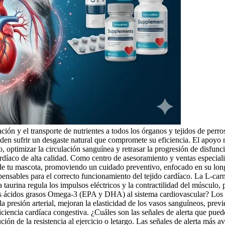
ción y el transporte de nutrientes a todos los órganos y tejidos de perro
eden sufrir un desgaste natural que compromete su eficiencia. El apoyo
aco, optimizar la circulación sanguínea y retrasar la progresión de dis
rdíaco de alta calidad. Como centro de asesoramiento y ventas especializ
a de tu mascota, promoviendo un cuidado preventivo, enfocado en su long
sables para el correcto funcionamiento del tejido cardíaco. La L-carnit
taurina regula los impulsos eléctricos y la contractilidad del músculo,
los ácidos grasos Omega-3 (EPA y DHA) al sistema cardiovascular? Los
la presión arterial, mejoran la elasticidad de los vasos sanguíneos, prev
suficiencia cardíaca congestiva. ¿Cuáles son las señales de alerta que pu
ión de la resistencia al ejercicio o letargo. Las señales de alerta más a