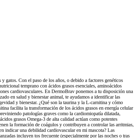
s y gatos. Con el paso de los años, o debido a factores genéticos
 nutricional temprano con ácidos grasos esenciales, aminoácidos
funciones cardiovasculares. En DermoBrav ponemos a tu disposición una
ado en salud y bienestar animal, te ayudamos a identificar las
evidad y bienestar. ¿Qué son la taurina y la L-carnitina y cómo
ina facilita la transformación de los ácidos grasos en energía celular
 previniendo patologías graves como la cardiomiopatía dilatada,
 ácidos grasos Omega-3 de alta calidad actúan como potentes
ienen la formación de coágulos y contribuyen a controlar las arritmias,
eden indicar una debilidad cardiovascular en mi mascota? Las
vanzadas incluyen tos frecuente (especialmente por las noches o tras