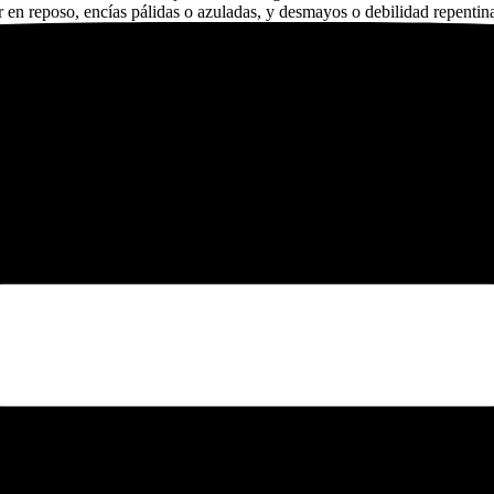
rar en reposo, encías pálidas o azuladas, y desmayos o debilidad repentina