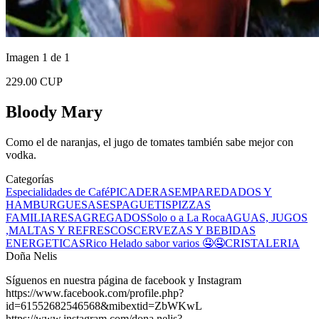
Imagen 1 de 1
229.00 CUP
Bloody Mary
Como el de naranjas, el jugo de tomates también sabe mejor con
vodka.
Categorías
Especialidades de Café
PICADERAS
EMPAREDADOS Y
HAMBURGUESAS
ESPAGUETIS
PIZZAS
FAMILIARES
AGREGADOS
Solo o a La Roca
AGUAS, JUGOS
,MALTAS Y REFRESCOS
CERVEZAS Y BEBIDAS
ENERGETICAS
Rico Helado sabor varios 🤤🤤
CRISTALERIA
Doña Nelis
Síguenos en nuestra página de facebook y Instagram
https://www.facebook.com/profile.php?
id=61552682546568&mibextid=ZbWKwL
https://www.instagram.com/dona.nelis?