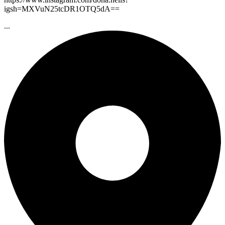
igsh=MXVuN25tcDR1OTQ5dA==
...