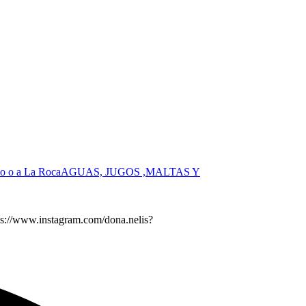
o o a La Roca
AGUAS, JUGOS ,MALTAS Y
s://www.instagram.com/dona.nelis?