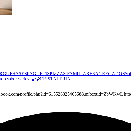
RGUESAS
ESPAGUETIS
PIZZAS FAMILIARES
AGREGADOS
Sol
ado sabor varios 🤤🤤
CRISTALERIA
.facebook.com/profile.php?id=61552682546568&mibextid=ZbWKwL http