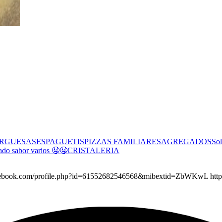
RGUESAS
ESPAGUETIS
PIZZAS FAMILIARES
AGREGADOS
Sol
ado sabor varios 🤤🤤
CRISTALERIA
.facebook.com/profile.php?id=61552682546568&mibextid=ZbWKwL http