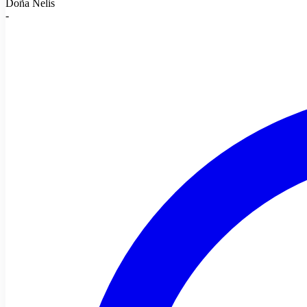
Doña Nelis
-