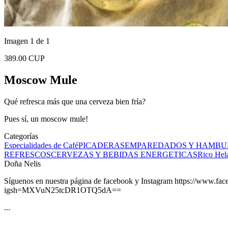
Imagen 1 de 1
389.00 CUP
Moscow Mule
Qué refresca más que una cerveza bien fría?
Pues sí, un moscow mule!
Categorías
Especialidades de Café
PICADERAS
EMPAREDADOS Y HAMBU
REFRESCOS
CERVEZAS Y BEBIDAS ENERGETICAS
Rico Hel
Doña Nelis
Síguenos en nuestra página de facebook y Instagram https://www
igsh=MXVuN25tcDR1OTQ5dA==
...