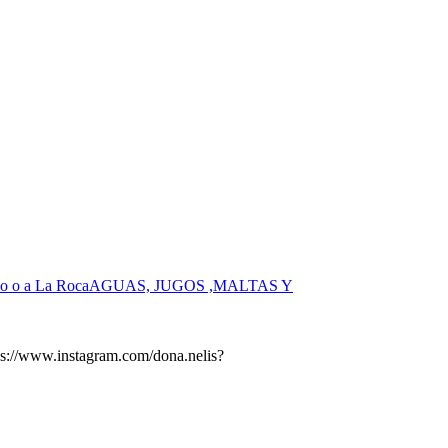
o o a La Roca
AGUAS, JUGOS ,MALTAS Y
s://www.instagram.com/dona.nelis?