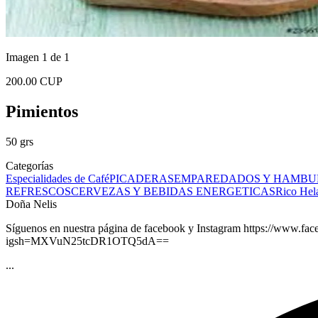
Imagen 1 de 1
200.00 CUP
Pimientos
50 grs
Categorías
Especialidades de Café
PICADERAS
EMPAREDADOS Y HAMBU
REFRESCOS
CERVEZAS Y BEBIDAS ENERGETICAS
Rico Hel
Doña Nelis
Síguenos en nuestra página de facebook y Instagram https://www
igsh=MXVuN25tcDR1OTQ5dA==
...