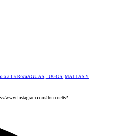
o o a La Roca
AGUAS, JUGOS ,MALTAS Y
s://www.instagram.com/dona.nelis?