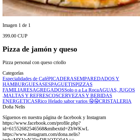
Imagen 1 de 1
399.00 CUP
Pizza de jamón y queso
Pizza personal con queso criollo
Categorías
Especialidades de Café
PICADERAS
EMPAREDADOS Y
HAMBURGUESAS
ESPAGUETIS
PIZZAS
FAMILIARES
AGREGADOS
Solo o a La Roca
AGUAS, JUGOS
,MALTAS Y REFRESCOS
CERVEZAS Y BEBIDAS
ENERGETICAS
Rico Helado sabor varios 🤤🤤
CRISTALERIA
Doña Nelis
Síguenos en nuestra página de facebook y Instagram
https://www.facebook.com/profile.php?
id=61552682546568&mibextid=ZbWKwL
https://www.instagram.com/dona.nelis?
igsh=MXVuN25tcDR1OTQ5dA==