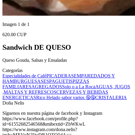
Imagen 1 de 1
620.00 CUP
Sandwich DE QUESO
Queso Gouda, Salsas y Ensaladas
Categorías
Especialidades de Café
PICADERAS
EMPAREDADOS Y
HAMBURGUESAS
ESPAGUETIS
PIZZAS
FAMILIARES
AGREGADOS
Solo o a La Roca
AGUAS, JUGOS
,MALTAS Y REFRESCOS
CERVEZAS Y BEBIDAS
ENERGETICAS
Rico Helado sabor varios 🤤🤤
CRISTALERIA
Doña Nelis
Síguenos en nuestra página de facebook y Instagram
https://www.facebook.com/profile.php?
id=61552682546568&mibextid=ZbWKwL
https://www.instagram.com/dona.nelis?
igsh=MXVuN25tcDR1OTQ5dA==