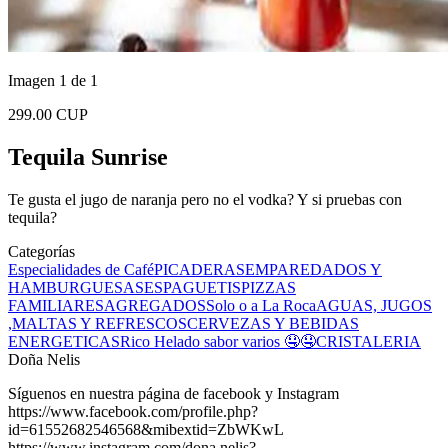
Imagen 1 de 1
299.00 CUP
Tequila Sunrise
Te gusta el jugo de naranja pero no el vodka? Y si pruebas con
tequila?
Categorías
Especialidades de Café
PICADERAS
EMPAREDADOS Y
HAMBURGUESAS
ESPAGUETIS
PIZZAS
FAMILIARES
AGREGADOS
Solo o a La Roca
AGUAS, JUGOS
,MALTAS Y REFRESCOS
CERVEZAS Y BEBIDAS
ENERGETICAS
Rico Helado sabor varios 🤤🤤
CRISTALERIA
Doña Nelis
Síguenos en nuestra página de facebook y Instagram
https://www.facebook.com/profile.php?
id=61552682546568&mibextid=ZbWKwL
https://www.instagram.com/dona.nelis?