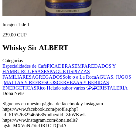
Imagen 1 de 1
239.00 CUP
Whisky Sir ALBERT
Categorías
Especialidades de Café
PICADERAS
EMPAREDADOS Y
HAMBURGUESAS
ESPAGUETIS
PIZZAS
FAMILIARES
AGREGADOS
Solo o a La Roca
AGUAS, JUGOS
,MALTAS Y REFRESCOS
CERVEZAS Y BEBIDAS
ENERGETICAS
Rico Helado sabor varios 🤤🤤
CRISTALERIA
Doña Nelis
Síguenos en nuestra página de facebook y Instagram
https://www.facebook.com/profile.php?
id=61552682546568&mibextid=ZbWKwL
https://www.instagram.com/dona.nelis?
igsh=MXVuN25tcDR1OTQ5dA==
...