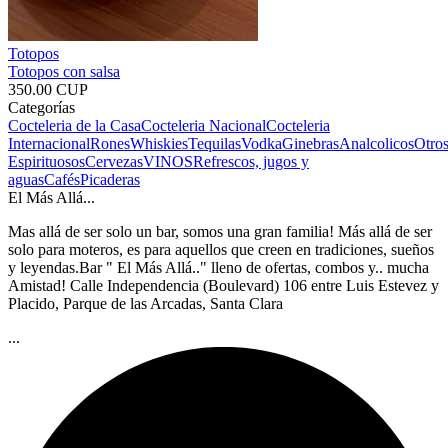
Totopos
Totopos con salsa
350.00 CUP
Categorías
Cocteleria de la Casa
Cocteleria Nacional
Cocteleria
Internacional
Rones
Whiskies
Tequilas
Vodka
Ginebras
Analcolicos
Otro
Espirituosos
Cervezas
VINOS
Refrescos, jugos y
aguas
Cafés
Picaderas
El Más Allá...
Mas allá de ser solo un bar, somos una gran familia! Más allá de ser
solo para moteros, es para aquellos que creen en tradiciones, sueños
y leyendas.Bar " El Más Allá.." lleno de ofertas, combos y.. mucha
Amistad! Calle Independencia (Boulevard) 106 entre Luis Estevez y
Placido, Parque de las Arcadas, Santa Clara
...