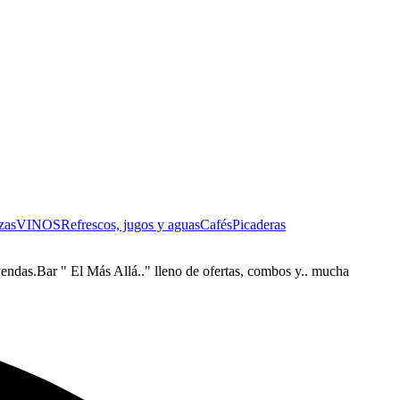
zas
VINOS
Refrescos, jugos y aguas
Cafés
Picaderas
eyendas.Bar " El Más Allá.." lleno de ofertas, combos y.. mucha