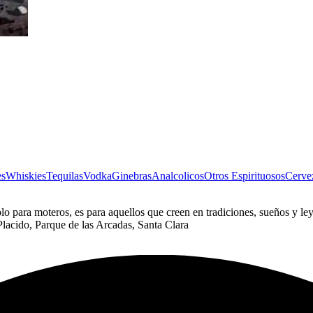
s
Whiskies
Tequilas
Vodka
Ginebras
Analcolicos
Otros Espirituosos
Cerve
olo para moteros, es para aquellos que creen en tradiciones, sueños y l
lacido, Parque de las Arcadas, Santa Clara