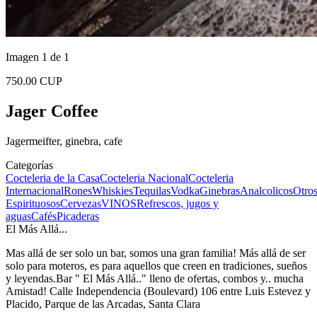
Imagen 1 de 1
750.00 CUP
Jager Coffee
Jagermeifter, ginebra, cafe
Categorías
Cocteleria de la Casa
Cocteleria Nacional
Cocteleria
Internacional
Rones
Whiskies
Tequilas
Vodka
Ginebras
Analcolicos
Otro
Espirituosos
Cervezas
VINOS
Refrescos, jugos y
aguas
Cafés
Picaderas
El Más Allá...
Mas allá de ser solo un bar, somos una gran familia! Más allá de ser
solo para moteros, es para aquellos que creen en tradiciones, sueños
y leyendas.Bar " El Más Allá.." lleno de ofertas, combos y.. mucha
Amistad! Calle Independencia (Boulevard) 106 entre Luis Estevez y
Placido, Parque de las Arcadas, Santa Clara