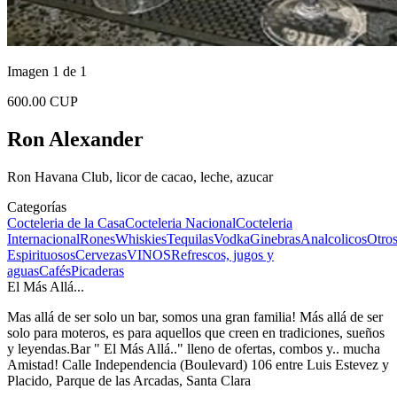
Imagen 1 de 1
600.00 CUP
Ron Alexander
Ron Havana Club, licor de cacao, leche, azucar
Categorías
Cocteleria de la Casa
Cocteleria Nacional
Cocteleria
Internacional
Rones
Whiskies
Tequilas
Vodka
Ginebras
Analcolicos
Otro
Espirituosos
Cervezas
VINOS
Refrescos, jugos y
aguas
Cafés
Picaderas
El Más Allá...
Mas allá de ser solo un bar, somos una gran familia! Más allá de ser
solo para moteros, es para aquellos que creen en tradiciones, sueños
y leyendas.Bar " El Más Allá.." lleno de ofertas, combos y.. mucha
Amistad! Calle Independencia (Boulevard) 106 entre Luis Estevez y
Placido, Parque de las Arcadas, Santa Clara