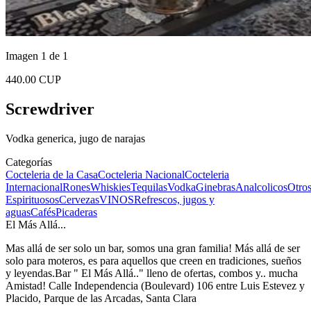
Imagen 1 de 1
440.00 CUP
Screwdriver
Vodka generica, jugo de narajas
Categorías
Cocteleria de la Casa
Cocteleria Nacional
Cocteleria
Internacional
Rones
Whiskies
Tequilas
Vodka
Ginebras
Analcolicos
Otro
Espirituosos
Cervezas
VINOS
Refrescos, jugos y
aguas
Cafés
Picaderas
El Más Allá...
Mas allá de ser solo un bar, somos una gran familia! Más allá de ser
solo para moteros, es para aquellos que creen en tradiciones, sueños
y leyendas.Bar " El Más Allá.." lleno de ofertas, combos y.. mucha
Amistad! Calle Independencia (Boulevard) 106 entre Luis Estevez y
Placido, Parque de las Arcadas, Santa Clara