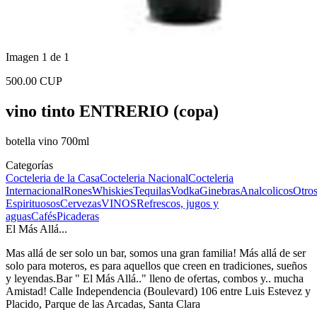
Imagen 1 de 1
500.00 CUP
vino tinto ENTRERIO (copa)
botella vino 700ml
Categorías
Cocteleria de la Casa
Cocteleria Nacional
Cocteleria
Internacional
Rones
Whiskies
Tequilas
Vodka
Ginebras
Analcolicos
Otro
Espirituosos
Cervezas
VINOS
Refrescos, jugos y
aguas
Cafés
Picaderas
El Más Allá...
Mas allá de ser solo un bar, somos una gran familia! Más allá de ser
solo para moteros, es para aquellos que creen en tradiciones, sueños
y leyendas.Bar " El Más Allá.." lleno de ofertas, combos y.. mucha
Amistad! Calle Independencia (Boulevard) 106 entre Luis Estevez y
Placido, Parque de las Arcadas, Santa Clara