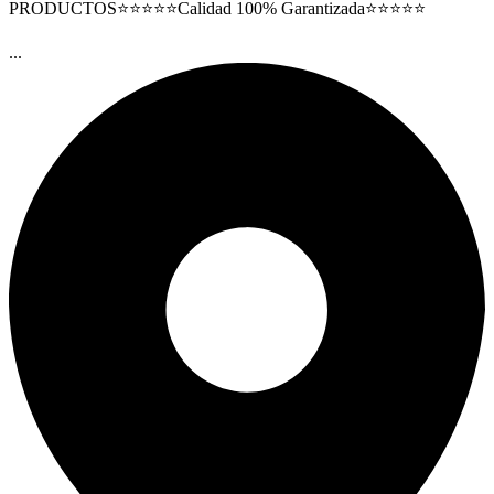
PRODUCTOS⭐⭐⭐⭐⭐Calidad 100% Garantizada⭐⭐⭐⭐⭐
...