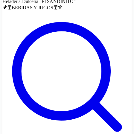
Heladería-Dulcería "El SANDINITO"
🍹🍸BEBIDAS Y JUGOS🍸🍹