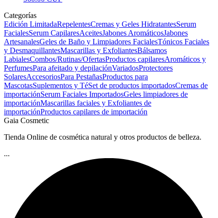
Categorías
Edición Limitada
Repelentes
Cremas y Geles Hidratantes
Serum
Faciales
Serum Capilares
Aceites
Jabones Aromáticos
Jabones
Artesanales
Geles de Baño y Limpiadores Faciales
Tónicos Faciales
y Desmaquillantes
Mascarillas y Exfoliantes
Bálsamos
Labiales
Combos/Rutinas/Ofertas
Productos capilares
Aromáticos y
Perfumes
Para afeitado y depilación
Variados
Protectores
Solares
Accesorios
Para Pestañas
Productos para
Mascotas
Suplementos y Té
Set de productos importados
Cremas de
importación
Serum Faciales Importados
Geles limpiadores de
importación
Mascarillas faciales y Exfoliantes de
importación
Productos capilares de importación
Gaia Cosmetic
Tienda Online de cosmética natural y otros productos de belleza.
...