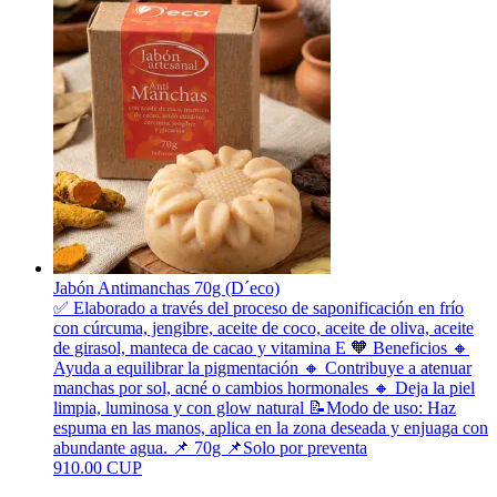
Jabón Antimanchas 70g (D´eco)
✅ Elaborado a través del proceso de saponificación en frío
con cúrcuma, jengibre, aceite de coco, aceite de oliva, aceite
de girasol, manteca de cacao y vitamina E 🧡 Beneficios 🔸
Ayuda a equilibrar la pigmentación 🔸 Contribuye a atenuar
manchas por sol, acné o cambios hormonales 🔸 Deja la piel
limpia, luminosa y con glow natural 📝Modo de uso: Haz
espuma en las manos, aplica en la zona deseada y enjuaga con
abundante agua. 📌 70g 📌Solo por preventa
910.00 CUP