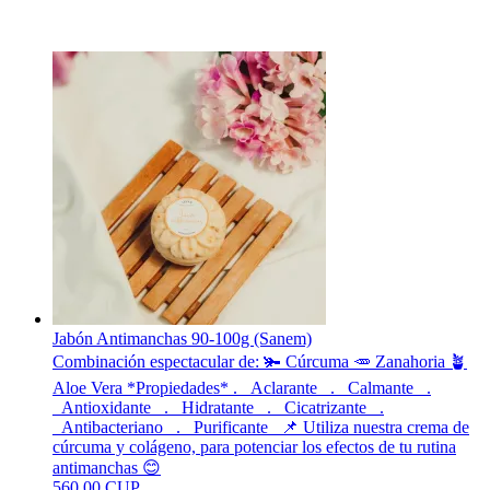
Jabón Antimanchas 90-100g (Sanem)
Combinación espectacular de: 🫚 Cúrcuma 🥕 Zanahoria 🪴
Aloe Vera *Propiedades* . _Aclarante_ . _Calmante_ .
_Antioxidante_ . _Hidratante_ . _Cicatrizante_ .
_Antibacteriano_ . _Purificante_ 📌 Utiliza nuestra crema de
cúrcuma y colágeno, para potenciar los efectos de tu rutina
antimanchas 😊
560.00 CUP