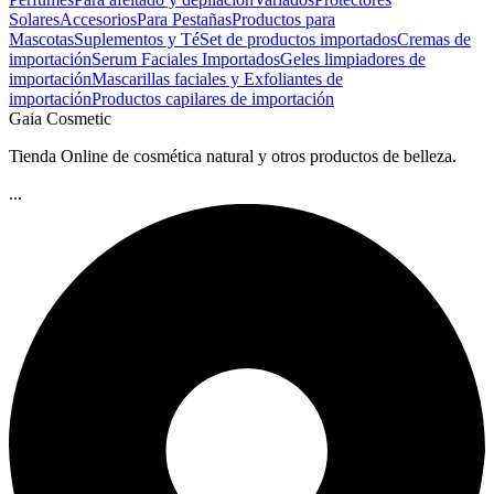
Solares
Accesorios
Para Pestañas
Productos para
Mascotas
Suplementos y Té
Set de productos importados
Cremas de
importación
Serum Faciales Importados
Geles limpiadores de
importación
Mascarillas faciales y Exfoliantes de
importación
Productos capilares de importación
Gaia Cosmetic
Tienda Online de cosmética natural y otros productos de belleza.
...