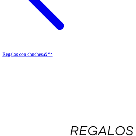
Regalos con chuches🎁🍭