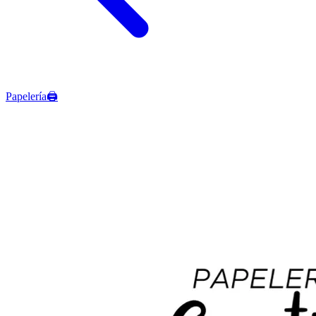
Papelería🖨️