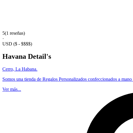
5
(1 reseñas)
·
USD
($ - $$$$)
Havana Detail's
Cerro, La Habana.
Somos una tienda de Regalos Personalizados confeccionados a mano c
Ver más...