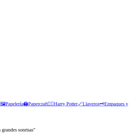
🖼️
Papelería🖨️
Papercraft🕴🏽
Harry Potter🪄
Llaveros🗝️
Empaques y
 grandes sonrisas"