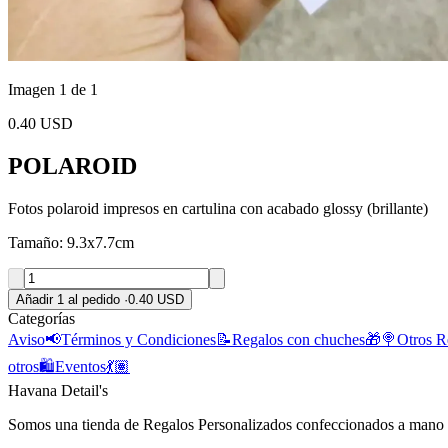
Imagen 1 de 1
0.40 USD
POLAROID
Fotos polaroid impresos en cartulina con acabado glossy (brillante)
Tamaño: 9.3x7.7cm
Añadir 1 al pedido
·
0.40 USD
Categorías
Aviso📢
Términos y Condiciones📝
Regalos con chuches🎁🍭
Otros R
otros🛍️
Eventos💃🏽
Havana Detail's
Somos una tienda de Regalos Personalizados confeccionados a mano c