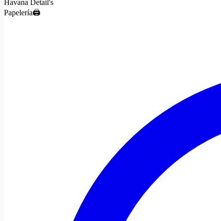
Havana Detail's
Papelería🖨️