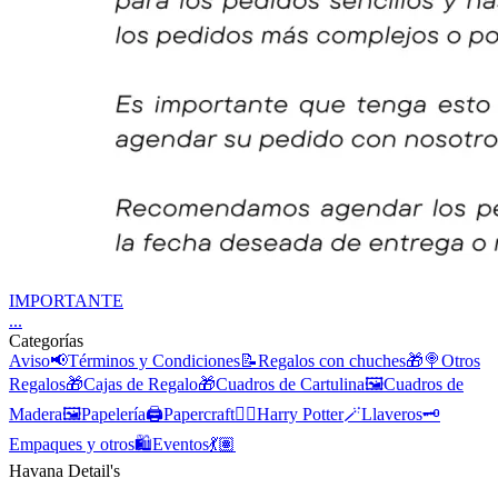
IMPORTANTE
...
Categorías
Aviso📢
Términos y Condiciones📝
Regalos con chuches🎁🍭
Otros
Regalos🎁
Cajas de Regalo🎁
Cuadros de Cartulina🖼️
Cuadros de
Madera🖼️
Papelería🖨️
Papercraft🕴🏽
Harry Potter🪄
Llaveros🗝️
Empaques y otros🛍️
Eventos💃🏽
Havana Detail's